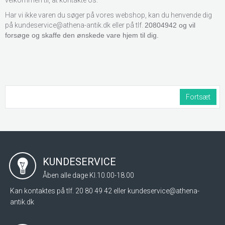
velkommen til, at kontakte os.
Har vi ikke varen du søger på vores webshop, kan du henvende dig
på kundeservice@athena-antik.dk eller på tlf.
20804942 og vil
forsøge og skaffe den ønskede vare hjem til dig.
Fortsæt
KUNDESERVICE
Åben alle dage Kl.10.00-18.00
Kan kontaktes på tlf. 20 80 49 42 eller
kundeservice@athena-
antik.dk