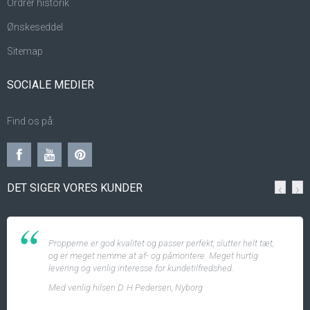
Ordrer historik
Ønskeseddel
Sitemap
SOCIALE MEDIER
Find os på:
DET SIGER VORES KUNDER
‹
›
Propperne er god kvalitet og passer perfekt, slutter helt tæt,
og er meget nemme at af- og påmontere. Meget hurtig
levering og venlig interesse for kundetilfredshed.
Med venlig hilsen D. H Pedersen, Nyborg