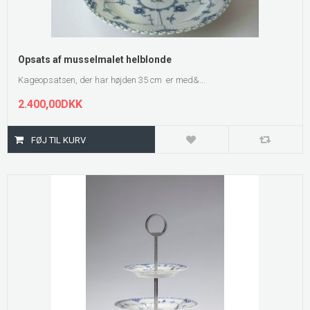
Opsats af musselmalet helblonde
Kageopsatsen, der har højden 35 cm er med&...
2.400,00DKK