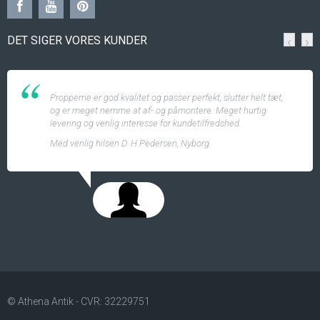
DET SIGER VORES KUNDER
‹
›
Propperne er god kvalitet og passer perfekt, slutter helt tæt,
og er meget nemme at af- og påmontere. Meget hurtig
levering og venlig interesse for kundetilfredshed.
Med venlig hilsen D. H Pedersen, Nyborg
© Athena Antik - CVR: 32229751