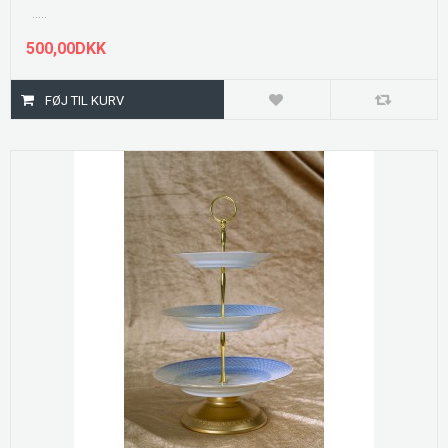
.....
500,00DKK