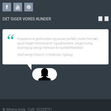
DET SIGER VORES KUNDER
‹
›
Propperne er god kvalitet og passer perfekt, slutter helt tæt,
og er meget nemme at af- og påmontere. Meget hurtig
levering og venlig interesse for kundetilfredshed.
Med venlig hilsen D. H Pedersen, Nyborg
© Athena Antik - CVR: 32229751