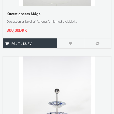
Kuvert opsats Måge
Opsatsen er lavet af Athena Antik med steldele f...
300,00DKK