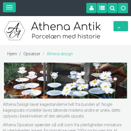
Hjem
Opsatser
Athena design
Athena Design laver kagestanderne helt fra bunden af. Nogle
kageopsats modeller laves løbende medens andre er unike, dette
oplyses i beskrivelsen af den aktuelle opsats.
Athena Opsatser spænder så vidt som fra yderligheden miniature
til yderligheden gigant. En miniature vejer 100g og bruges bla til