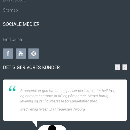
Ønskeseddel
Sitemap
SOCIALE MEDIER
Find os på:
DET SIGER VORES KUNDER
‹
›
Propperne er god kvalitet og passer perfekt, slutter helt tæt,
og er meget nemme at af- og påmontere. Meget hurtig
levering og venlig interesse for kundetilfredshed.
Med venlig hilsen D. H Pedersen, Nyborg