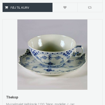
Thekop
Musselmalet Helblonde 1130. Tekop, modellør J: Jac...