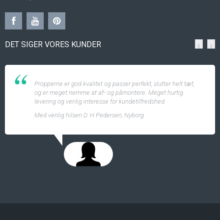
DET SIGER VORES KUNDER
‹
›
Propperne er god kvalitet og passer perfekt, slutter helt tæt,
og er meget nemme at af- og påmontere. Meget hurtig
levering og venlig interesse for kundetilfredshed.
Med venlig hilsen D. H Pedersen, Nyborg