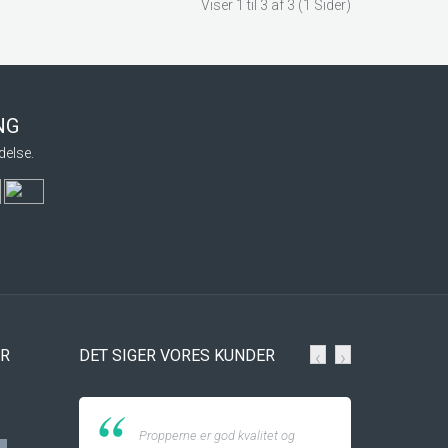
Viser 1 til 3 af 3 (1 Sider)
ING
delse.
ER
DET SIGER VORES KUNDER
‹
›
Propperne er god kvalitet og