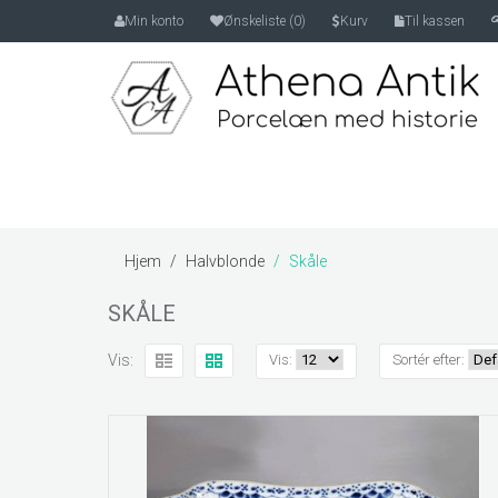
Min konto
Ønskeliste (0)
Kurv
Til kassen
Hjem
Halvblonde
Skåle
SKÅLE
Vis:
Vis:
Sortér efter: