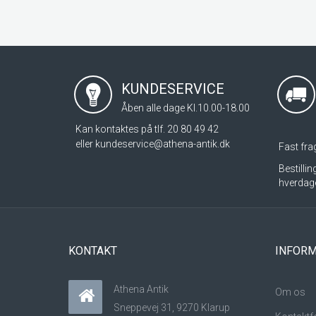
KUNDESERVICE
Åben alle dage Kl.10.00-18.00
Kan kontaktes på tlf. 20 80 49 42
eller
kundeservice@athena-antik.dk
Fast frag
Bestilli
hverdag
KONTAKT
INFORM
Athena Antik
Om os
Sneppevej 31, 9270 Klarup