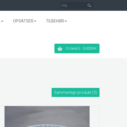
L
OPSATSER
TILBEHØR
0 Vare(r) - 0,00DKK
Sammenlign produkt (0)