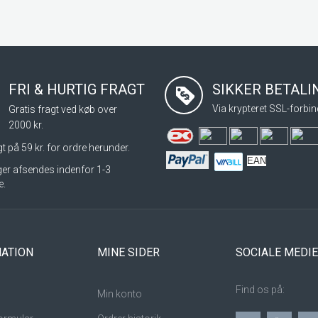
FRI & HURTIG FRAGT
SIKKER BETAL
Via krypteret SSL-forbin
Gratis fragt ved køb over
2000 kr.
t på 59 kr. for ordre herunder.
EAN
nger afsendes indenfor 1-3
e.
ATION
MINE SIDER
SOCIALE MEDI
Find os på:
Min konto