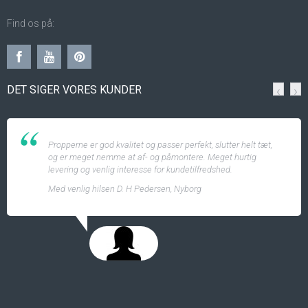
Find os på:
DET SIGER VORES KUNDER
‹
›
Propperne er god kvalitet og passer perfekt, slutter helt tæt,
og er meget nemme at af- og påmontere. Meget hurtig
levering og venlig interesse for kundetilfredshed.
Med venlig hilsen D. H Pedersen, Nyborg