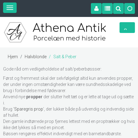
Hjem
Halvblonde
Salt & Peber
Gode råd om vedligeholdelse af salt/peberbøssser:
Først og fremmest skal der selvfølgeligt altid kun anvendes propper,
der under ingen omstændigheder kan være sundhedsskadelige ved
brug i forbindelse med fødevarer.
Anvend nye
propper
der slutter helt tæt og er lette at tage ud og sætte
i.
Brug '
Sparegris prop
', der lukker både på udvendig og indvendig side
af hullet.
Den gamle indtørrede prop fjernes lettest med en proptrækker og hvis
ikke det lykkes så med en pincet.
Bøssen rengøres effektivt indvendigt med en barnetandbørste.