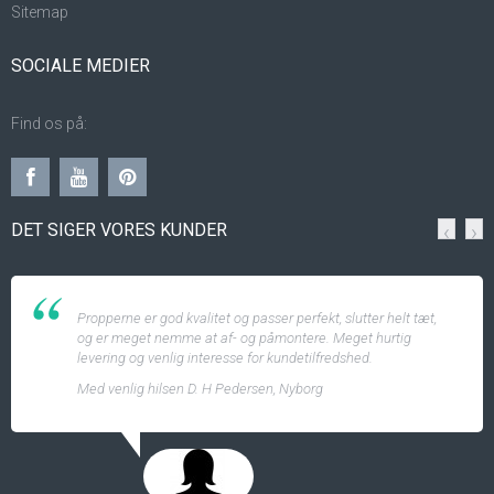
Sitemap
SOCIALE MEDIER
Find os på:
DET SIGER VORES KUNDER
‹
›
Propperne er god kvalitet og passer perfekt, slutter helt tæt,
og er meget nemme at af- og påmontere. Meget hurtig
levering og venlig interesse for kundetilfredshed.
Med venlig hilsen D. H Pedersen, Nyborg