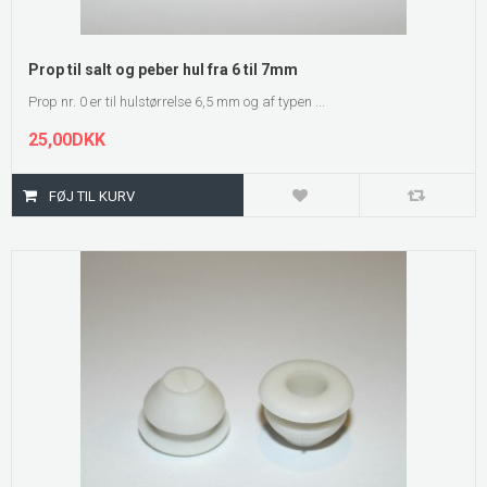
Prop til salt og peber hul fra 6 til 7mm
Prop nr. 0 er til hulstørrelse 6,5 mm og af typen ...
25,00DKK