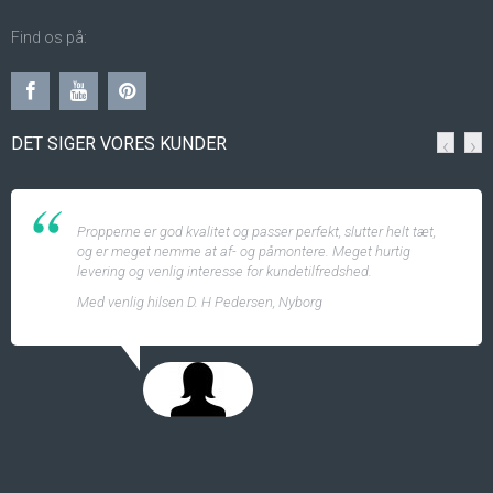
Find os på:
DET SIGER VORES KUNDER
‹
›
Propperne er god kvalitet og passer perfekt, slutter helt tæt,
og er meget nemme at af- og påmontere. Meget hurtig
levering og venlig interesse for kundetilfredshed.
Med venlig hilsen D. H Pedersen, Nyborg