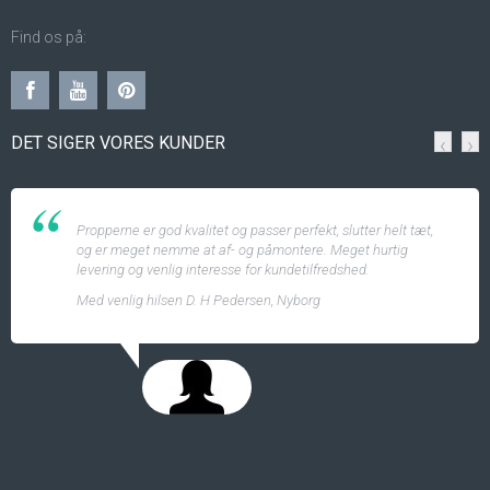
Find os på:
DET SIGER VORES KUNDER
‹
›
Propperne er god kvalitet og passer perfekt, slutter helt tæt,
og er meget nemme at af- og påmontere. Meget hurtig
levering og venlig interesse for kundetilfredshed.
Med venlig hilsen D. H Pedersen, Nyborg