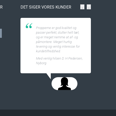
ER
DET SIGER VORES KUNDER
‹
›
Propperne er god kvalitet og
passer perfekt, slutter helt tæt,
og er meget nemme at af- og
påmontere. Meget hurtig
levering og venlig interesse for
kundetilfredshed.
Med venlig hilsen D. H Pedersen,
Nyborg