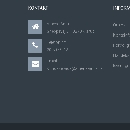
KONTAKT
INFORM
Athena Antik
Om os
Sneppevej 31, 9270 Klarup
Kontaktf
Telefon nr:
Fortrolig
20 80 49 42
Handels-
Email:
leverings
Kundeservice@athena-antik.dk