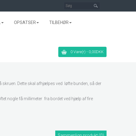
L
OPSATSER
TILBEHØR
0 Vare(r) - 0,00DKK
skruen. Dette skal afhjælpes ved løfte bunden, så der
t nogle få millimeter fra bordet ved hjælp af fire
Sammenlign produkt (0)