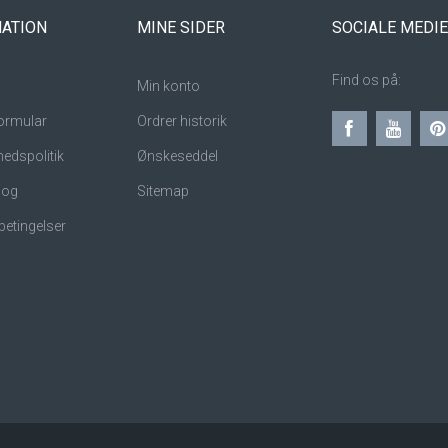
ATION
MINE SIDER
SOCIALE MEDI
Find os på:
Min konto
ormular
Ordrer historik
hedspolitik
Ønskeseddel
 og
Sitemap
betingelser