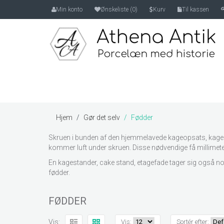
Min konto
Ønskeliste (0)
Kurv
Til kassen
Hjem
Gør det selv
Fødder
Skruen i bunden af den hjemmelavede kageopsats, kagesta
kommer luft under skruen. Disse nødvendige få millimeter
En kagestander, cake stand, etagefade tager sig også nog
fødder.
FØDDER
Vis:
Vis:
Sortér efter: