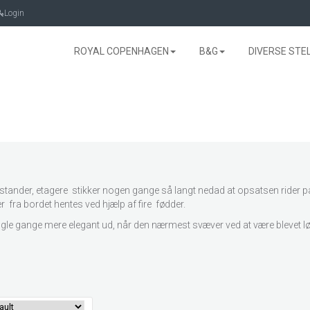
Login
ROYAL COPENHAGEN
B&G
DIVERSE STE
nder, etagere stikker nogen gange så langt nedad at opsatsen rider på 
 fra bordet hentes ved hjælp af fire fødder.
le gange mere elegant ud, når den nærmest svæver ved at være blevet løfte