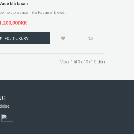
Vase blå fasan
Denne store vase i Blå Fasan er blevet ...
1.200,00DKK
Viser 1 til 9 af 9 (1 Sider)
ING
delse.