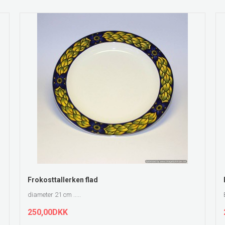
ZOOM
Frokosttallerken flad
diameter 21 cm .....
250,00DKK