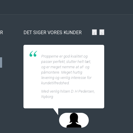
ER
DET SIGER VORES KUNDER
‹
›
Propperne er god kvalitet og
passer perfekt, slutter helt tæt,
og er meget nemme at af- og
påmontere. Meget hurtig
levering og venlig interesse for
kundetilfredshed.
Med venlig hilsen D. H Pedersen,
Nyborg