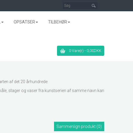
L
OPSATSER
TILBEHØR
0 Vare(r) - 0,00DKK
tarten af det 20 århundrede.
, skåle, stager og vaser fra kunstserien af samme navn kan
Sammenlign produkt (0)