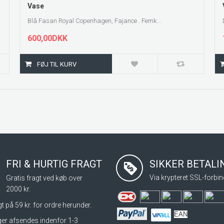
Vase
Blå Fasan Royal Copenhagen, Fajance . Femk...
600,00DKK
FRI & HURTIG FRAGT
SIKKER BETAL
Via krypteret SSL-forbin
Gratis fragt ved køb over
2000 kr.
t på 59 kr. for ordre herunder.
EAN
nger afsendes indenfor 1-3