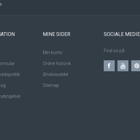
e.
ATION
MINE SIDER
SOCIALE MEDI
Find os på:
Min konto
ormular
Ordrer historik
hedspolitik
Ønskeseddel
 og
Sitemap
betingelser