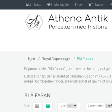
Min konto
Ønskeliste (0)
Kurv
Til kassen
Hjem
Royal Copenhagen
Blå Fasan
Fajance-stellet "Blå fasan" genopliver en helt original ge
Dekorationen, der er skabt af Christian Joachim (1870-194
indgå i bordopdækninger, er kendetegnet af gavmildt s
BLÅ FASAN
Vis:
Vis:
Sortér efter: