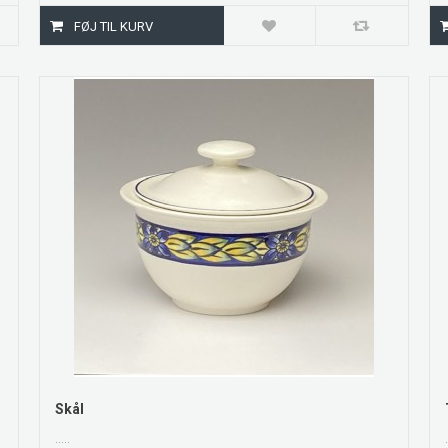
ZOOM
Skål
.....
.