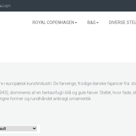
Login
ROYAL COPENHAGEN
B&G
DIVERSE STE
nre i europæisk kunstindustri: De farverige, frodige danske fajancer fra s
3), domineres af en fantasifugl i blå og gule farver. Stellet, hvor fade
vungne former og rundhåndet anbragt ornamentik.