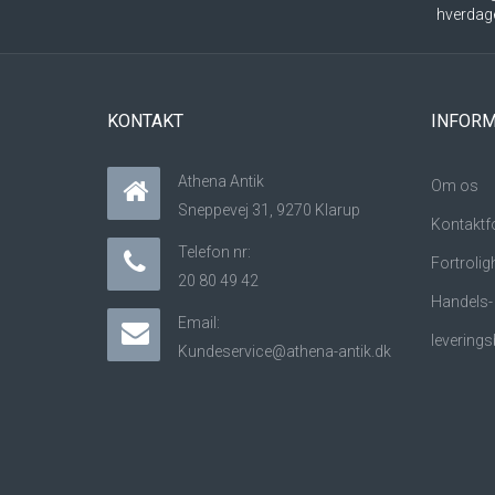
hverdag
KONTAKT
INFORM
Athena Antik
Om os
Sneppevej 31, 9270 Klarup
Kontaktf
Telefon nr:
Fortrolig
20 80 49 42
Handels-
Email:
leverings
Kundeservice@athena-antik.dk