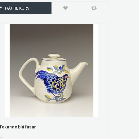
ZOOM
Tekande blå fasan
....