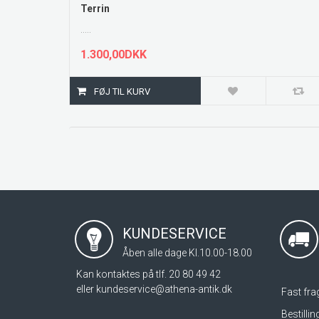
Terrin
.....
1.300,00DKK
KUNDESERVICE
Åben alle dage Kl.10.00-18.00
Kan kontaktes på tlf. 20 80 49 42
eller
kundeservice@athena-antik.dk
Fast frag
Bestilli