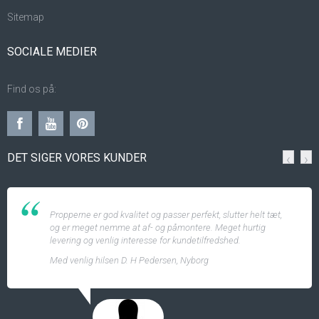
Sitemap
SOCIALE MEDIER
Find os på:
DET SIGER VORES KUNDER
‹
›
Propperne er god kvalitet og passer perfekt, slutter helt tæt,
og er meget nemme at af- og påmontere. Meget hurtig
levering og venlig interesse for kundetilfredshed.
Med venlig hilsen D. H Pedersen, Nyborg