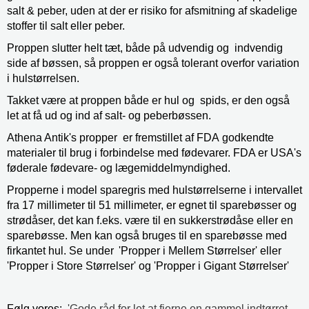
salt & peber, uden at der er risiko for afsmitning af skadelige
stoffer til salt eller peber.
Proppen slutter helt tæt, både på udvendig og indvendig
side af bøssen, så proppen er også tolerant overfor variation
i hulstørrelsen.
Takket være at proppen både er hul og spids, er den også
let at få ud og ind af salt- og peberbøssen.
Athena Antik's propper
er fremstillet af FDA
godkendte
materialer til brug i forbindelse med fødevarer. FDA er USA's
føderale fødevare- og lægemiddelmyndighed.
Propperne i model sparegris med hulstørrelserne i intervallet
fra 17 millimeter til 51 millimeter, er egnet til sparebøsser og
strødåser, det kan f.eks. være til en sukkerstrødåse eller en
sparebøsse. Men kan også bruges til en sparebøsse med
firkantet hul. Se under
'Propper i Mellem Størrelser' eller
'Propper i Store Størrelser' og 'Propper i Gigant Størrelser'
Følg vores:
'Gode råd for let at fjerne en gammel indtørret