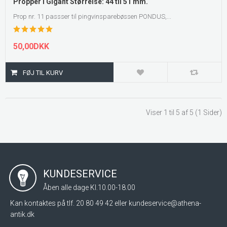
Propper i Gigant Størrelse: 44 til 51 mm.
Prop nr. 11 passser til pingvinsparebøssen PONDUS,...
50,00DKK
Viser 1 til 5 af 5 (1 Sider)
KUNDESERVICE
Åben alle dage Kl.10.00-18.00
Kan kontaktes på tlf. 20 80 49 42 eller
kundeservice@athena-
antik.dk