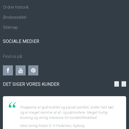
Ordrer historik
Ønskeseddel
Sitemap
SOCIALE MEDIER
Find os på:
DET SIGER VORES KUNDER
‹
›
Propperne er god kvalitet og passer perfekt, slutter helt tæt,
og er meget nemme at af- og påmontere. Meget hurtig
levering og venlig interesse for kundetilfredshed.
Med venlig hilsen D. H Pedersen, Nyborg