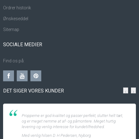
Ordrer historik
Ønskeseddel
Sitemap
SOCIALE MEDIER
Find os på:
DET SIGER VORES KUNDER
‹
›
Propperne er god kvalitet og passer perfekt, slutter helt tæt,
og er meget nemme at af- og påmontere. Meget hurtig
levering og venlig interesse for kundetilfredshed.
Med venlig hilsen D. H Pedersen, Nyborg