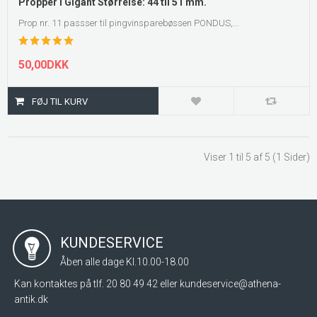
Propper i Gigant Størrelse: 44 til 51 mm.
Prop nr. 11 passser til pingvinsparebøssen PONDUS,...
50,00DKK
Viser 1 til 5 af 5 (1 Sider)
KUNDESERVICE
Åben alle dage Kl.10.00-18.00
Kan kontaktes på tlf. 20 80 49 42 eller
kundeservice@athena-
antik.dk