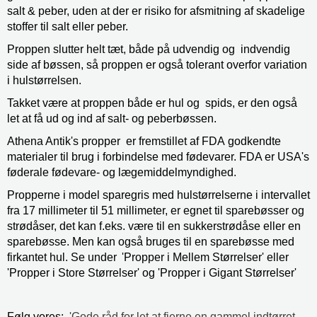
salt & peber, uden at der er risiko for afsmitning af skadelige
stoffer til salt eller peber.
Proppen slutter helt tæt, både på udvendig og indvendig
side af bøssen, så proppen er også tolerant overfor variation
i hulstørrelsen.
Takket være at proppen både er hul og spids, er den også
let at få ud og ind af salt- og peberbøssen.
Athena Antik's propper
er fremstillet af FDA
godkendte
materialer til brug i forbindelse med fødevarer. FDA er USA's
føderale fødevare- og lægemiddelmyndighed.
Propperne i model sparegris med hulstørrelserne i intervallet
fra 17 millimeter til 51 millimeter, er egnet til sparebøsser og
strødåser, det kan f.eks. være til en sukkerstrødåse eller en
sparebøsse. Men kan også bruges til en sparebøsse med
firkantet hul. Se under
'Propper i Mellem Størrelser' eller
'Propper i Store Størrelser' og 'Propper i Gigant Størrelser'
Følg vores:
'Gode råd for let at fjerne en gammel indtørret