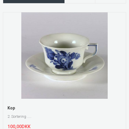
Kop
2. Sortering .....
100,00DKK