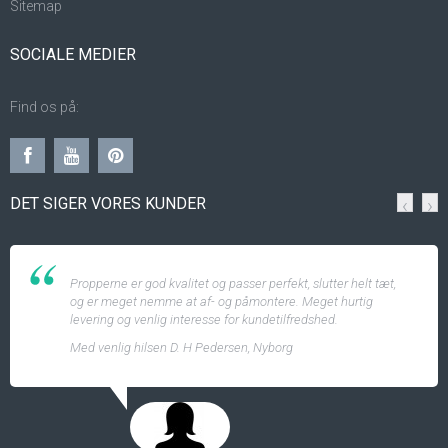
Sitemap
SOCIALE MEDIER
Find os på:
DET SIGER VORES KUNDER
‹
›
Det var nemmere at lave kageopsatsen, end jeg troede. Jeg
skal helt sikkert bestille flere stativer, så jeg kan lave flere
opsatser, som skal bruges til gaver :) Super fin service!
Hilsen M. M