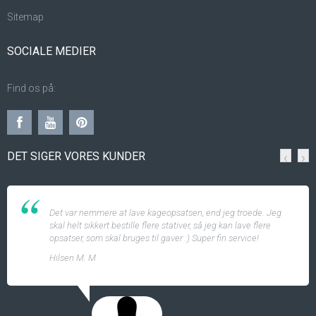
Sitemap
SOCIALE MEDIER
Find os på:
DET SIGER VORES KUNDER
‹
›
Det var nemmere at lave kageopsatsen, end jeg troede. Jeg
skal helt sikkert bestille flere stativer, så jeg kan lave flere
opsatser, som skal bruges til gaver :) Super fin service!
Hilsen M. M