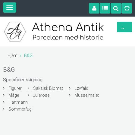
Hjem
B&G
B&G
Specificer søgning
Figurer
Saksisk Blomst
Løvfald
Måge
Julerose
Musselmalet
Hartmann
Sommerfugl