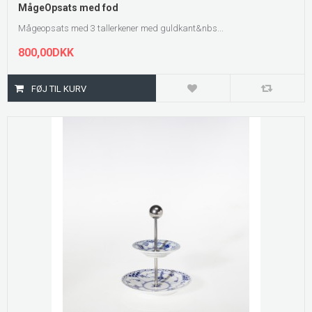
MågeOpsats med fod
Mågeopsats med 3 tallerkener med guldkant&nbs...
800,00DKK