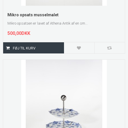
Mikro opsats musselmalet
Mikro opsatsen er lavet af Athena Antik af en sm...
500,00DKK