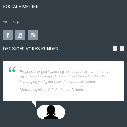
SOCIALE MEDIER
Find os på:
DET SIGER VORES KUNDER
‹
›
Propperne er god kvalitet og passer perfekt, slutter helt tæt,
og er meget nemme at af- og påmontere. Meget hurtig
levering og venlig interesse for kundetilfredshed.
Med venlig hilsen D. H Pedersen, Nyborg