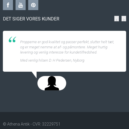
DET SIGER VORES KUNDER
‹
›
Propperne er god kvalitet og passer perfekt, slutter helt tæt,
og er meget nemme at af- og påmontere. Meget hurtig
levering og venlig interesse for kundetilfredshed.
Med venlig hilsen D. H Pedersen, Nyborg
© Athena Antik - CVR: 32229751