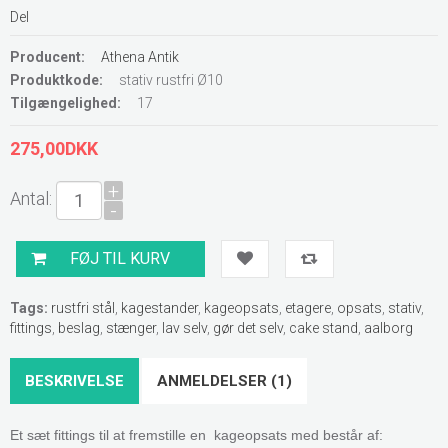
Del
Producent:
Athena Antik
Produktkode:
stativ rustfri Ø10
Tilgængelighed:
17
275,00DKK
+
Antal:
-
Tags:
rustfri stål
,
kagestander
,
kageopsats
,
etagere
,
opsats
,
stativ
,
fittings
,
beslag
,
stænger
,
lav selv
,
gør det selv
,
cake stand
,
aalborg
BESKRIVELSE
ANMELDELSER (1)
Et sæt fittings til at fremstille en kageopsats med
består af: