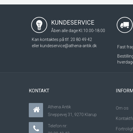
KUNDESERVICE
Åben alle dage Kl.10.00-18.00
Kan kontaktes på tlf. 20 80 49 42
eller
kundeservice@athena-antik.dk
Fast frag
Bestilli
hverdag
KONTAKT
INFORM
Athena Antik
Om os
Sneppevej 31, 9270 Klarup
Kontaktf
Telefon nr:
Fortrolig