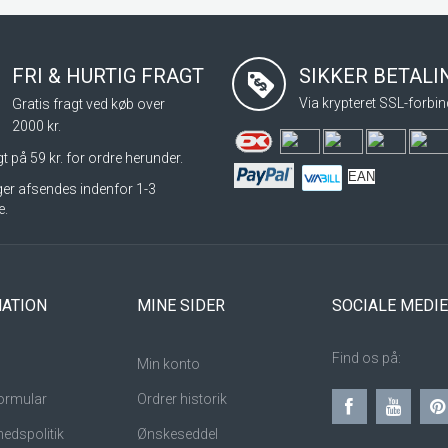
FRI & HURTIG FRAGT
SIKKER BETAL
Via krypteret SSL-forbin
Gratis fragt ved køb over
2000 kr.
t på 59 kr. for ordre herunder.
EAN
nger afsendes indenfor 1-3
e.
ATION
MINE SIDER
SOCIALE MEDI
Find os på:
Min konto
ormular
Ordrer historik
hedspolitik
Ønskeseddel