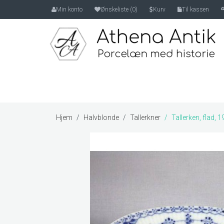
Min konto
Ønskeliste (0)
Kurv
Til kassen
Hjem
Halvblonde
Tallerkner
Tallerken, flad, 