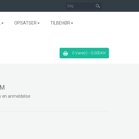
L
OPSATSER
TILBEHØR
0 Vare(r) - 0,00DKK
CM
v en anmeldelse