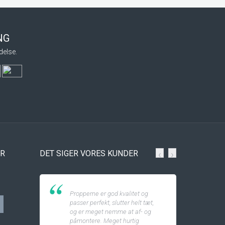
ING
delse.
ER
DET SIGER VORES KUNDER
‹
›
Propperne er god kvalitet og
passer perfekt, slutter helt tæt,
og er meget nemme at af- og
påmontere. Meget hurtig