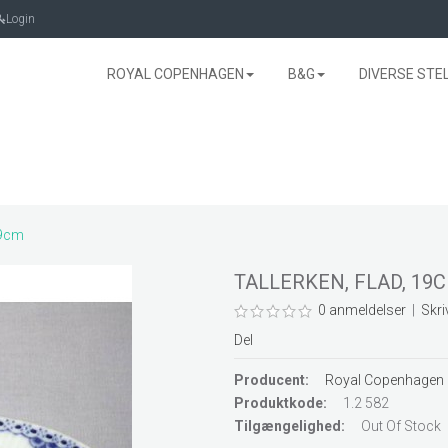
Login
ROYAL COPENHAGEN
B&G
DIVERSE STE
19cm
TALLERKEN, FLAD, 19
0 anmeldelser
|
Skri
Del
Producent:
Royal Copenhagen
Produktkode:
1.2 582
Tilgængelighed:
Out Of Stock