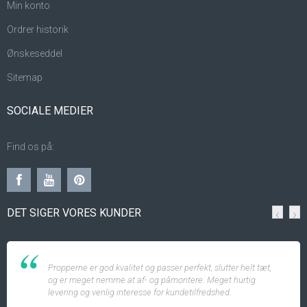
Min konto
Ordrer historik
Ønskeseddel
Sitemap
SOCIALE MEDIER
Find os på:
DET SIGER VORES KUNDER
‹
›
Propperne er god kvalitet og passer perfekt, slutter helt tæt,
og er meget nemme at af- og påmontere. Meget hurtig
levering og venlig interesse for kundetilfredshed.