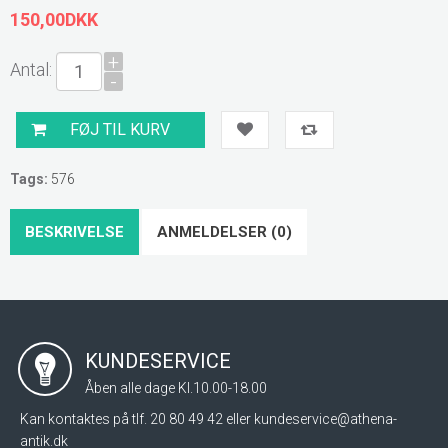
150,00DKK
+
Antal:
-
Tags:
576
BESKRIVELSE
ANMELDELSER (0)
KUNDESERVICE
Åben alle dage Kl.10.00-18.00
Kan kontaktes på tlf. 20 80 49 42 eller
kundeservice@athena-
antik.dk