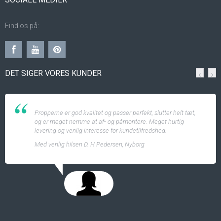
Find os på:
DET SIGER VORES KUNDER
‹
›
Propperne er god kvalitet og passer perfekt, slutter helt tæt,
og er meget nemme at af- og påmontere. Meget hurtig
levering og venlig interesse for kundetilfredshed.
Med venlig hilsen D. H Pedersen, Nyborg