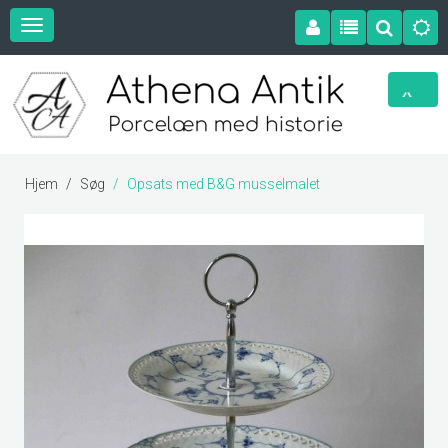
Hjem
Søg
Opsats med B&G musselmalet