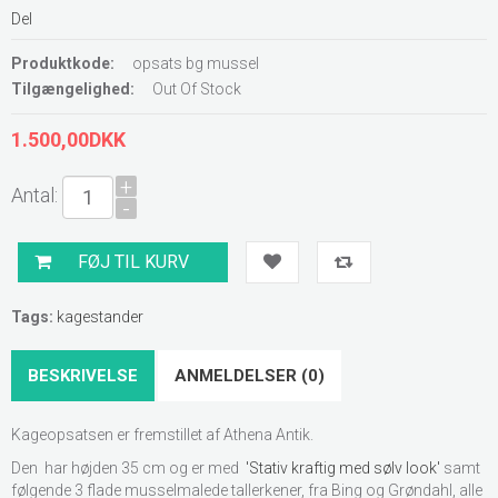
Del
Produktkode:
opsats bg mussel
Tilgængelighed:
Out Of Stock
1.500,00DKK
+
Antal:
-
Tags:
kagestander
BESKRIVELSE
ANMELDELSER (0)
Kageopsatsen er fremstillet af Athena Antik.
Den har højden 35 cm og er med
'Stativ kraftig med sølv look'
samt
følgende 3 flade musselmalede tallerkener, fra Bing og Grøndahl, alle