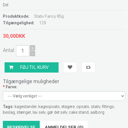
Del
Produktkode:
Stativ Fancy 85g
Tilgængelighed:
129
30,00DKK
+
Antal:
-
Tilgængelige muligheder
*
Farve:
Tags:
kagestander
,
kageopsats
,
etagere
,
opsats
,
stativ
,
fittings
,
beslag
,
stænger
,
lav selv
,
gør det selv
,
cake stand
,
aalborg
BESKRIVELSE
ANMELDELSER (0)