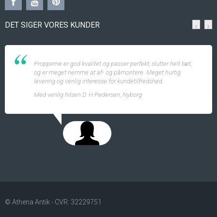
DET SIGER VORES KUNDER
‹
›
Propperne er god kvalitet og passer perfekt, slutter helt tæt,
og er meget nemme at af- og påmontere. Meget hurtig
levering og venlig interesse for kundetilfredshed.
Med venlig hilsen D. H Pedersen, Nyborg
© Athena Antik - CVR: 32229751