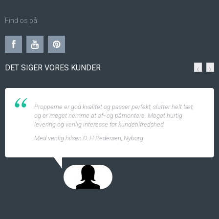
Find os på:
DET SIGER VORES KUNDER
‹
›
Propperne er god kvalitet og passer perfekt, slutter helt tæt,
og er meget nemme at af- og påmontere. Meget hurtig
levering og venlig interesse for kundetilfredshed.
Med venlig hilsen D. H Pedersen, Nyborg