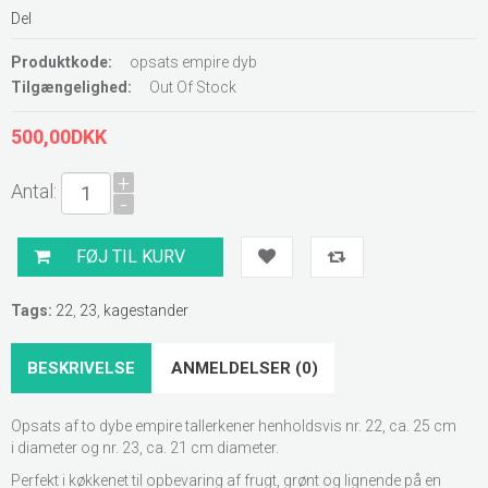
Del
Produktkode:
opsats empire dyb
Tilgængelighed:
Out Of Stock
500,00DKK
+
Antal:
-
Tags:
22
,
23
,
kagestander
BESKRIVELSE
ANMELDELSER (0)
Opsats af to dybe empire tallerkener henholdsvis nr. 22, ca. 25 cm
i diameter og nr. 23, ca. 21 cm diameter.
Perfekt i køkkenet til opbevaring af frugt, grønt og lignende på en