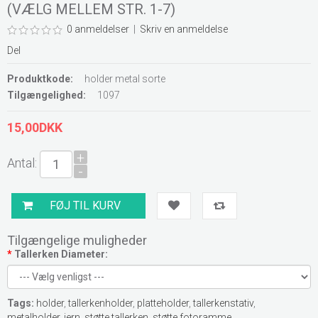
(VÆLG MELLEM STR. 1-7)
0 anmeldelser
|
Skriv en anmeldelse
Del
Produktkode:
holder metal sorte
Tilgængelighed:
1097
15,00DKK
+
Antal:
-
Tilgængelige muligheder
*
Tallerken Diameter:
Tags:
holder
,
tallerkenholder
,
platteholder
,
tallerkenstativ
,
metalholder
,
jern
,
støtte tallerken
,
støtte fotoramme