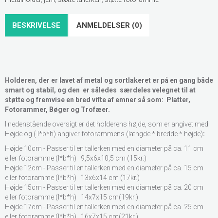
BESKRIVELSE
ANMELDELSER (0)
Holderen, der er lavet af metal og sortlakeret er på en gang både
smart og stabil, og den er således særdeles velegnet til at
støtte og fremvise en bred vifte af emner så som: Platter,
Fotorammer, Bøger og Trofæer.
I nedenstående oversigt er det holderens højde, som er angivet med
Højde og ( l*b*h)
angiver fotorammens (længde * bredde * højde)
:
Højde 10cm - Passer til en tallerken med en diameter på ca. 11 cm
eller fotoramme (l*b*h) 9,5x6x10,5 cm (15kr.)
Højde 12cm - Passer til en tallerken med en diameter på ca. 15 cm
eller fotoramme (l*b*h) 13x6x14 cm (17kr.)
Højde 15cm - Passer til en tallerken med en diameter på ca. 20 cm
eller fotoramme (l*b*h) 14x7x15 cm(19kr.)
Højde 17cm - Passer til en tallerken med en diameter på ca. 25 cm
eller fotoramme (l*b*h) 16x7x15 cm(21kr.)