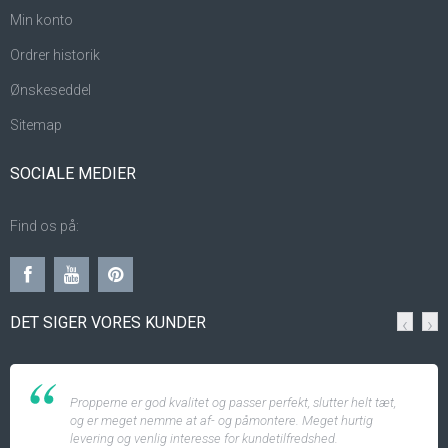
Min konto
Ordrer historik
Ønskeseddel
Sitemap
SOCIALE MEDIER
Find os på:
DET SIGER VORES KUNDER
‹
›
Propperne er god kvalitet og passer perfekt, slutter helt tæt,
og er meget nemme at af- og påmontere. Meget hurtig
levering og venlig interesse for kundetilfredshed.