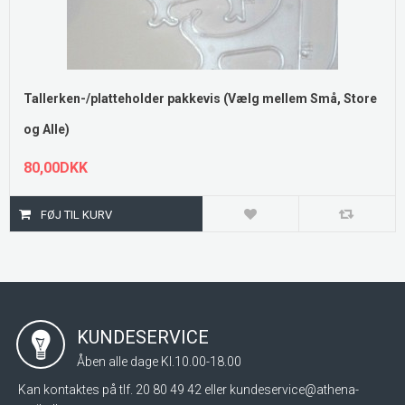
Tallerken-/platteholder pakkevis (Vælg mellem Små, Store
og Alle)
80,00DKK
KUNDESERVICE
Åben alle dage Kl.10.00-18.00
Kan kontaktes på tlf. 20 80 49 42 eller
kundeservice@athena-