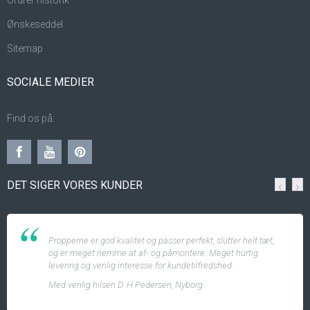
Ordrer historik
Ønskeseddel
Sitemap
SOCIALE MEDIER
Find os på:
DET SIGER VORES KUNDER
‹
›
Propperne er god kvalitet og passer perfekt, slutter helt tæt,
og er meget nemme at af- og påmontere. Meget hurtig
levering og venlig interesse for kundetilfredshed.
Med venlig hilsen D. H Pedersen, Nyborg