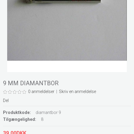
9 MM DIAMANTBOR
0 anmeldelser
|
Skriv en anmeldelse
Del
Produktkode:
diamantbor 9
Tilgængelighed:
8
39,00DKK