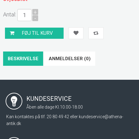
+
Antal:
-
BESKRIVELSE
ANMELDELSER (0)
KUNDESERVICE
Åben alle dage Kl.10.00-18.00
Kan kontaktes på tlf. 20 80 49 42 eller
kundeservice@athena-
antik.dk