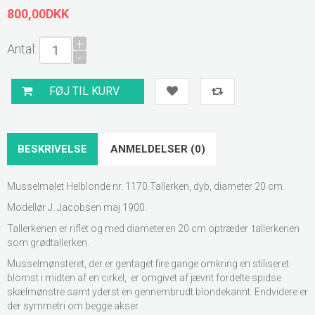
800,00DKK
+
Antal:
-
BESKRIVELSE
ANMELDELSER (0)
Musselmalet Helblonde nr. 1170.Tallerken, dyb, diameter 20 cm.
Modellør J. Jacobsen maj 1900.
Tallerkenen er riflet og med diameteren 20 cm optræder tallerkenen
som grødtallerken.
Musselmønsteret, der er gentaget fire gange omkring en stiliseret
blomst i midten af en cirkel, er omgivet af jævnt fordelte spidse
skælmønstre samt yderst en gennembrudt blondekannt. Endvidere er
der symmetri om begge akser.