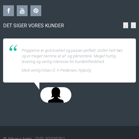
DET SIGER VORES KUNDER
‹
›
Propperne er god kvalitet og passer perfekt, slutter helt tæt,
og er meget nemme at af- og påmontere. Meget hurtig
levering og venlig interesse for kundetilfredshed.
Med venlig hilsen D. H Pedersen, Nyborg