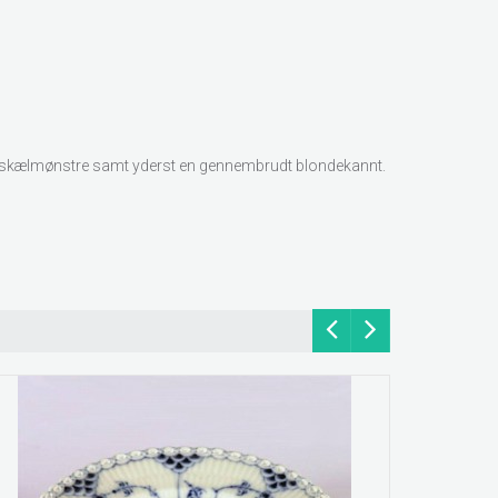
idse skælmønstre samt yderst en gennembrudt blondekannt.