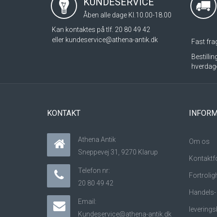
KUNDESERVICE
Åben alle dage Kl.10.00-18.00
Kan kontaktes på tlf. 20 80 49 42
eller
kundeservice@athena-antik.dk
Fast frag
Bestilli
hverdag
KONTAKT
INFORM
Athena Antik
Om os
Sneppevej 31, 9270 Klarup
Kontaktf
Telefon nr:
Fortrolig
20 80 49 42
Handels-
Email:
leverings
Kundeservice@athena-antik.dk