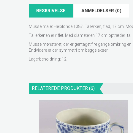
BESKRIVELSE
ANMELDELSER (0)
Musselmalet Helblonde 1087. Tallerken, flad, 17 cm. Mod
Tallerkenen er riflet. Med diameteren 17 cm optræder t
Musselmønsteret, der er gentaget fire gange omkring en s
Endvidere er der symmetri om begge akser.
Lagerbeholdning: 12
RELATEREDE PRODUKTER (6)