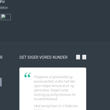
ING
delse.
ER
DET SIGER VORES KUNDER
‹
›
Propperne er god kvalitet og
passer perfekt, slutter helt tæt,
og er meget nemme at af- og
påmontere. Meget hurtig
levering og venlig interesse for
kundetilfredshed.
Med venlig hilsen D. H Pedersen,