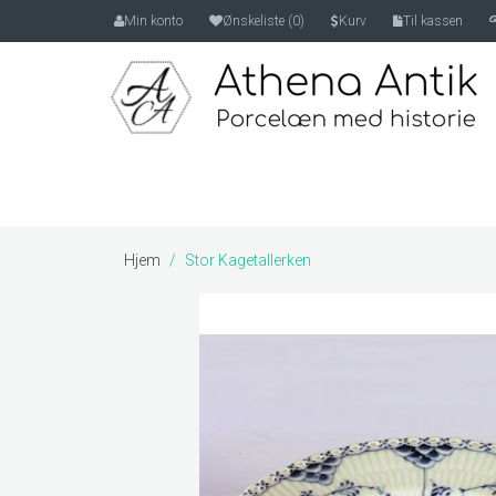
Min konto
Ønskeliste (0)
Kurv
Til kassen
Hjem
Stor Kagetallerken