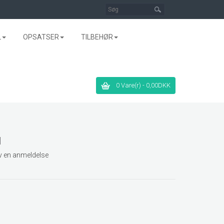
L
OPSATSER
TILBEHØR
0 Vare(r) - 0,00DKK
N
v en anmeldelse