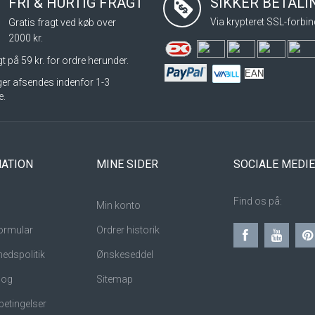
FRI & HURTIG FRAGT
SIKKER BETAL
Via krypteret SSL-forbin
Gratis fragt ved køb over
2000 kr.
t på 59 kr. for ordre herunder.
EAN
nger afsendes indenfor 1-3
e.
ATION
MINE SIDER
SOCIALE MEDI
Find os på:
Min konto
ormular
Ordrer historik
hedspolitik
Ønskeseddel
 og
Sitemap
betingelser