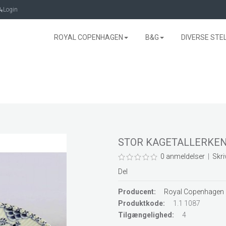
Login
ROYAL COPENHAGEN
B&G
DIVERSE STE
STOR KAGETALLERKE
0 anmeldelser
|
Skri
Del
Producent:
Royal Copenhagen
Produktkode:
1.1 1087
Tilgængelighed:
4