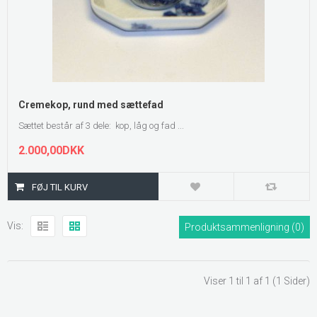
Cremekop, rund med sættefad
Sættet består af 3 dele: kop, låg og fad ...
2.000,00DKK
Vis:
Produktsammenligning (0)
Viser 1 til 1 af 1 (1 Sider)