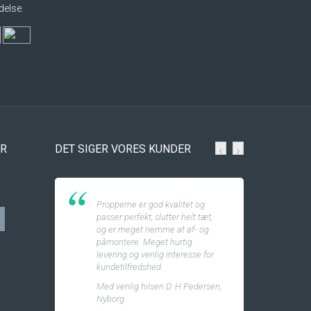
delse.
ER
DET SIGER VORES KUNDER
‹
›
Propperne er god kvalitet og
passer perfekt, slutter helt tæt,
og er meget nemme at af- og
påmontere. Meget hurtig
levering og venlig interesse for
kundetilfredshed.
Med venlig hilsen D. H Pedersen,
Nyborg