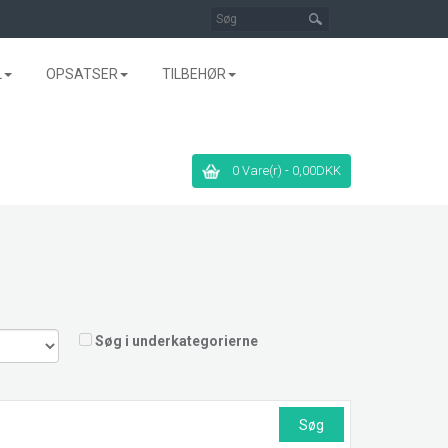
L
OPSATSER
TILBEHØR
0 Vare(r) - 0,00DKK
Søg i underkategorierne