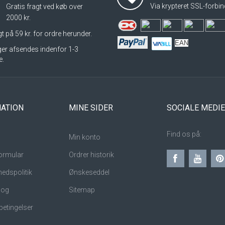
Via krypteret SSL-forbin
Gratis fragt ved køb over
2000 kr.
t på 59 kr. for ordre herunder.
EAN
nger afsendes indenfor 1-3
e.
ATION
MINE SIDER
SOCIALE MEDI
Find os på:
Min konto
ormular
Ordrer historik
hedspolitik
Ønskeseddel
 og
Sitemap
betingelser