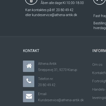
Åben alle dage Kl.10.00-18.00
Kan kontaktes på tlf. 20 80 49 42
eller
kundeservice@athena-antik.dk
Fast frag
Bestilli
hverdag
KONTAKT
INFORM
Athena Antik
Om os
Sneppevej 31, 9270 Klarup
Kontaktf
Telefon nr:
Fortrolig
20 80 49 42
Handels-
Email:
leverings
Kundeservice@athena-antik.dk