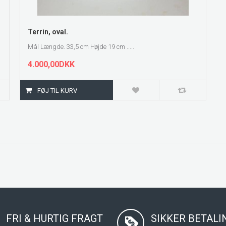
ZOOM
Terrin, oval.
Mål Længde. 33,5 cm Højde 19 cm .....
4.000,00DKK
FRI & HURTIG FRAGT
SIKKER BETAL