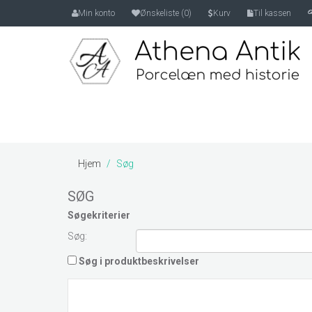
Min konto
Ønskeliste (0)
Kurv
Til kassen
Hjem
Søg
SØG
Søgekriterier
Søg:
Søg i produktbeskrivelser