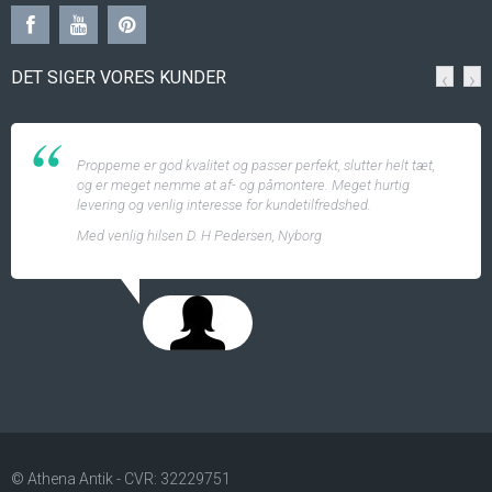
DET SIGER VORES KUNDER
‹
›
Propperne er god kvalitet og passer perfekt, slutter helt tæt,
og er meget nemme at af- og påmontere. Meget hurtig
levering og venlig interesse for kundetilfredshed.
Med venlig hilsen D. H Pedersen, Nyborg
© Athena Antik - CVR: 32229751