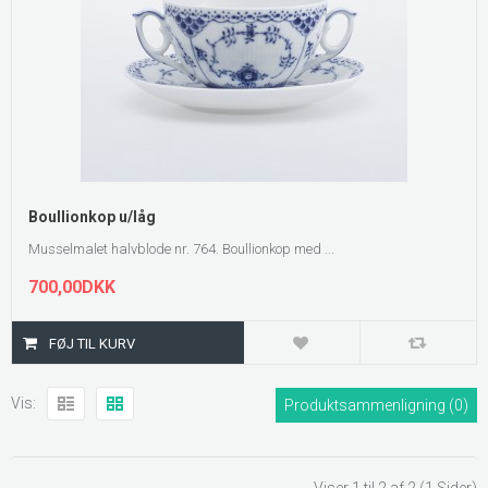
Boullionkop u/låg
Musselmalet halvblode nr. 764. Boullionkop med ...
700,00DKK
Vis:
Produktsammenligning (0)