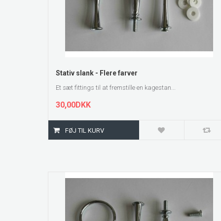
ZOOM
Stativ slank - Flere farver
Et sæt fittings til at fremstille en kagestan...
30,00DKK