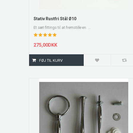
ZOOM
Stativ Rustfri Stål Ø10
Et sæt fittings til at fremstille en ...
275,00DKK