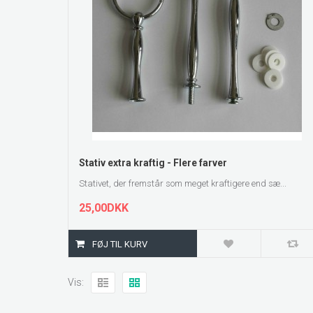
ZOOM
Stativ extra kraftig - Flere farver
Stativet, der fremstår som meget kraftigere end sæ...
25,00DKK
Vis: