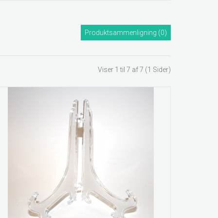
Produktsammenligning (0)
Viser 1 til 7 af 7 (1 Sider)