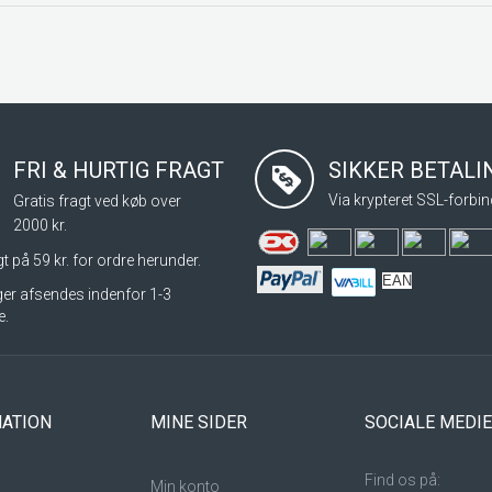
FRI & HURTIG FRAGT
SIKKER BETAL
Via krypteret SSL-forbin
Gratis fragt ved køb over
2000 kr.
t på 59 kr. for ordre herunder.
EAN
nger afsendes indenfor 1-3
e.
ATION
MINE SIDER
SOCIALE MEDI
Find os på:
Min konto