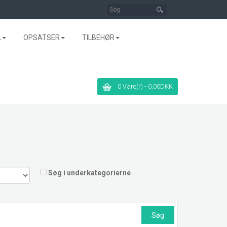
L
OPSATSER
TILBEHØR
0 Vare(r) - 0,00DKK
Søg i underkategorierne