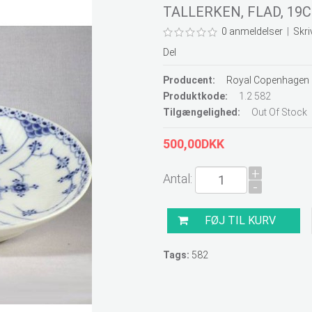
TALLERKEN, FLAD, 19
0 anmeldelser
|
Skri
Del
Producent:
Royal Copenhagen
Produktkode:
1.2 582
Tilgængelighed:
Out Of Stock
500,00DKK
+
Antal:
-
Tags:
582